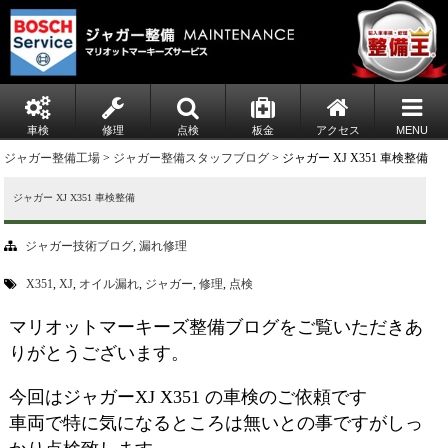
車検
修理
点検
板金
アクセス
MENU
ジャガー整備工場
>
ジャガー整備スタッフブログ
> ジャガー XJ X351 車検整備
ジャガー XJ X351 車検整備
ジャガー技術ブログ
,
漏れ修理
X351
,
XJ
,
オイル漏れ
,
ジャガー
,
修理
,
点検
マリオットマーキーズ整備ブログをご覧いただきあ
りがとうございます。
今回はジャガーXJ X351 の車検のご依頼です
車両で特に気になるところは無いとの事ですがしっ