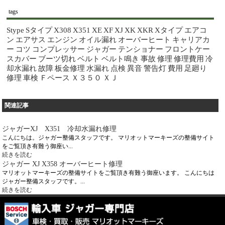
tags
Stype
Sタイプ
X308
X351
XE
XF
XJ
XK
XKR
Xタイプ
エアコ
ン
エアサス
エンジン
オイル漏れ
オーバーヒート
キャリアカ
ー
コツ
コンプレッサー
ジャガー
テンショナー
フロントケー
スカバー
ブーツ切れ
ベルト
ベルト鳴き
事故
修理
修理費用
冷
却水漏れ
故障
板金修理
水漏れ
点検
異音
警告灯
費用
足廻り
修理
車検
Ｆペース
Ｘ３５０
ＸＪ
関連記事
ジャガーXJ X351 冷却水漏れ修理
こんにちは。ジャガー整備スタッフです。 マリオットマーキーズの整備サイト
をご覧頂き有難う御座い...
続きを読む
ジャガー XJ X358 オーバーヒート修理
マリオットマーキーズの整備サイトをご覧頂き有難う御座います。 こんにちは
ジャガー整備スタッフです。...
続きを読む