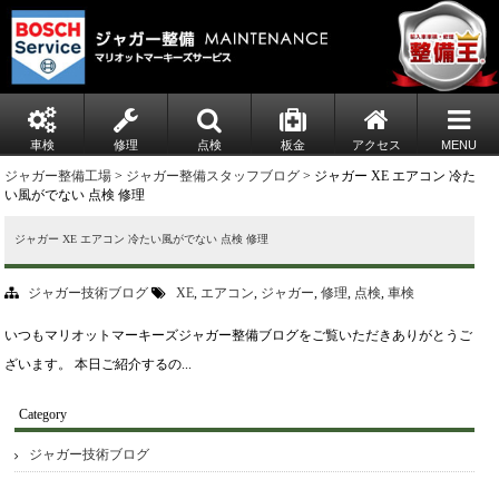
車検
修理
点検
板金
アクセス
MENU
ジャガー整備工場
>
ジャガー整備スタッフブログ
> ジャガー XE エアコン 冷た
い風がでない 点検 修理
ジャガー XE エアコン 冷たい風がでない 点検 修理
ジャガー技術ブログ
XE
,
エアコン
,
ジャガー
,
修理
,
点検
,
車検
いつもマリオットマーキーズジャガー整備ブログをご覧いただきありがとうご
ざいます。 本日ご紹介するの...
Category
ジャガー技術ブログ