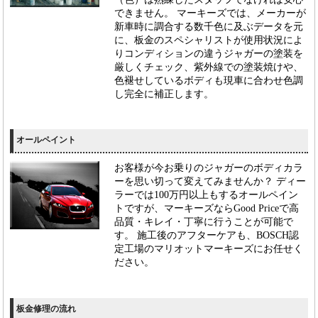
できません。 マーキーズでは、メーカーが
新車時に調合する数千色に及ぶデータを元
に、板金のスペシャリストが使用状況によ
りコンディションの違うジャガーの塗装を
厳しくチェック、紫外線での塗装焼けや、
色褪せしているボディも現車に合わせ色調
し完全に補正します。
オールペイント
お客様が今お乗りのジャガーのボディカラ
ーを思い切って変えてみませんか？ ディー
ラーでは100万円以上もするオールペイン
トですが、マーキーズならGood Priceで高
品質・キレイ・丁寧に行うことが可能で
す。 施工後のアフターケアも、BOSCH認
定工場のマリオットマーキーズにお任せく
ださい。
板金修理の流れ