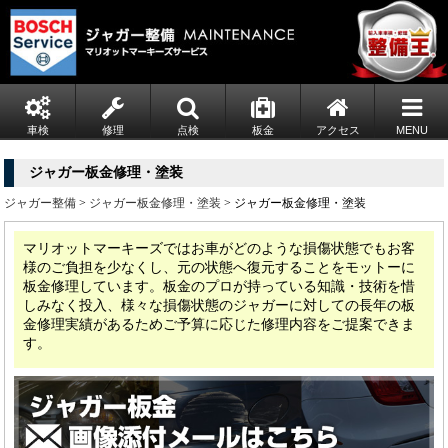
車検
修理
点検
板金
アクセス
MENU
ジャガー板金修理・塗装
ジャガー整備
>
ジャガー板金修理・塗装
> ジャガー板金修理・塗装
マリオットマーキーズではお車がどのような損傷状態でもお客
様のご負担を少なくし、元の状態へ復元することをモットーに
板金修理しています。板金のプロが持っている知識・技術を惜
しみなく投入、様々な損傷状態のジャガーに対しての長年の板
金修理実績があるためご予算に応じた修理内容をご提案できま
す。