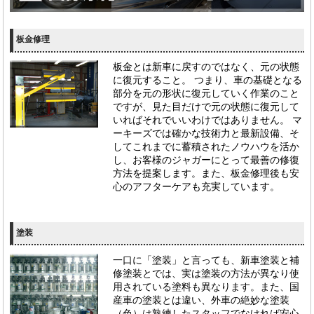
板金修理
板金とは新車に戻すのではなく、元の状態
に復元すること。 つまり、車の基礎となる
部分を元の形状に復元していく作業のこと
ですが、見た目だけで元の状態に復元して
いればそれでいいわけではありません。 マ
ーキーズでは確かな技術力と最新設備、そ
してこれまでに蓄積されたノウハウを活か
し、お客様のジャガーにとって最善の修復
方法を提案します。また、板金修理後も安
心のアフターケアも充実しています。
塗装
一口に「塗装」と言っても、新車塗装と補
修塗装とでは、実は塗装の方法が異なり使
用されている塗料も異なります。また、国
産車の塗装とは違い、外車の絶妙な塗装
（色）は熟練したスタッフでなければ安心