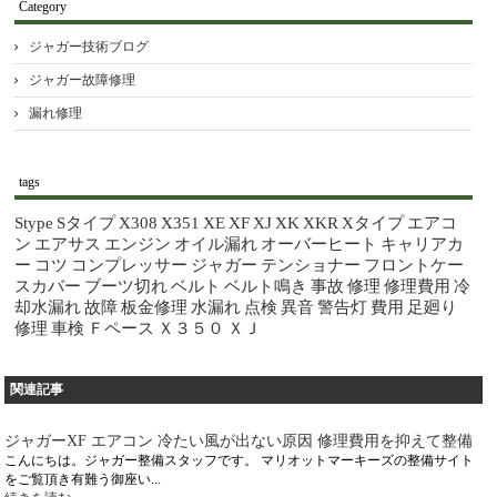
Category
ジャガー技術ブログ
ジャガー故障修理
漏れ修理
tags
Stype
Sタイプ
X308
X351
XE
XF
XJ
XK
XKR
Xタイプ
エアコ
ン
エアサス
エンジン
オイル漏れ
オーバーヒート
キャリアカ
ー
コツ
コンプレッサー
ジャガー
テンショナー
フロントケー
スカバー
ブーツ切れ
ベルト
ベルト鳴き
事故
修理
修理費用
冷
却水漏れ
故障
板金修理
水漏れ
点検
異音
警告灯
費用
足廻り
修理
車検
Ｆペース
Ｘ３５０
ＸＪ
関連記事
ジャガーXF エアコン 冷たい風が出ない原因 修理費用を抑えて整備
こんにちは。ジャガー整備スタッフです。 マリオットマーキーズの整備サイト
をご覧頂き有難う御座い...