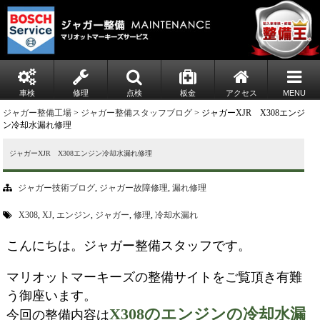
車検
修理
点検
板金
アクセス
MENU
ジャガー整備工場
>
ジャガー整備スタッフブログ
> ジャガーXJR X308エンジ
ン冷却水漏れ修理
ジャガーXJR X308エンジン冷却水漏れ修理
ジャガー技術ブログ
,
ジャガー故障修理
,
漏れ修理
X308
,
XJ
,
エンジン
,
ジャガー
,
修理
,
冷却水漏れ
こんにちは。ジャガー整備スタッフです。
マリオットマーキーズの整備サイトをご覧頂き有難
う御座います。
X308のエンジンの冷却水漏
今回の整備内容は