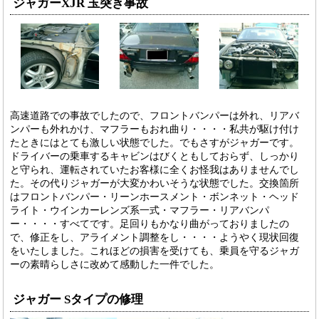
ジャガーXJR 玉突き事故
高速道路での事故でしたので、フロントバンパーは外れ、リアバ
ンパーも外れかけ、マフラーもおれ曲り・・・・私共が駆け付け
たときにはとても激しい状態でした。でもさすがジャガーです。
ドライバーの乗車するキャビンはびくともしておらず、しっかり
と守られ、運転されていたお客様に全くお怪我はありませんでし
た。その代りジャガーが大変かわいそうな状態でした。交換箇所
はフロントバンパー・リーンホースメント・ボンネット・ヘッド
ライト・ウインカーレンズ系一式・マフラー・リアバンパ
ー・・・・すべてです。足回りもかなり曲がっておりましたの
で、修正をし、アライメント調整をし・・・・ようやく現状回復
をいたしました。これほどの損害を受けても、乗員を守るジャガ
ーの素晴らしさに改めて感動した一件でした。
ジャガー Sタイプの修理