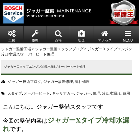
車検
修理
点検
板金
アクセス
MENU
ジャガー整備工場
>
ジャガー整備スタッフブログ
> ジャガーＸタイプエンジン
冷却水漏れ/オーバーヒート修理
ジャガーＸタイプエンジン冷却水漏れ/オーバーヒート修理
ジャガー技術ブログ
,
ジャガー故障修理
,
漏れ修理
Xタイプ
,
オーバーヒート
,
キャリアカー
,
ジャガー
,
修理
,
冷却水漏れ
,
費用
こんにちは。ジャガー整備スタッフです。
ジャガーXタイプ冷却水漏
今回の整備内容は
れ
です。