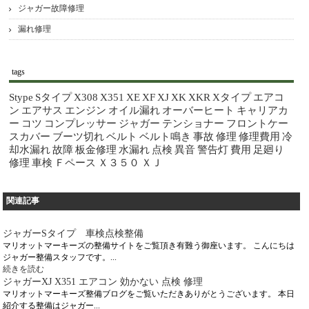
ジャガー故障修理
漏れ修理
tags
Stype
Sタイプ
X308
X351
XE
XF
XJ
XK
XKR
Xタイプ
エアコ
ン
エアサス
エンジン
オイル漏れ
オーバーヒート
キャリアカ
ー
コツ
コンプレッサー
ジャガー
テンショナー
フロントケー
スカバー
ブーツ切れ
ベルト
ベルト鳴き
事故
修理
修理費用
冷
却水漏れ
故障
板金修理
水漏れ
点検
異音
警告灯
費用
足廻り
修理
車検
Ｆペース
Ｘ３５０
ＸＪ
関連記事
ジャガーSタイプ 車検点検整備
マリオットマーキーズの整備サイトをご覧頂き有難う御座います。 こんにちは
ジャガー整備スタッフです。...
続きを読む
ジャガーXJ X351 エアコン 効かない 点検 修理
マリオットマーキーズ整備ブログをご覧いただきありがとうございます。 本日
紹介する整備はジャガー...