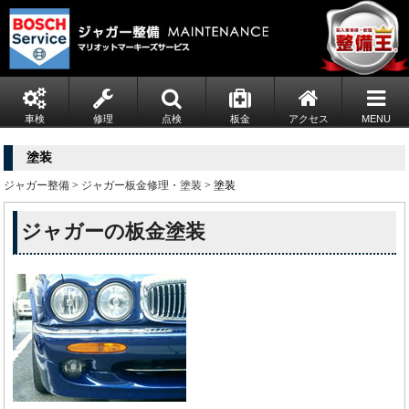
車検
修理
点検
板金
アクセス
MENU
塗装
ジャガー整備
>
ジャガー板金修理・塗装
> 塗装
ジャガーの板金塗装