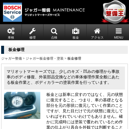
車検
修理
点検
板金
アクセス
MENU
板金修理
ジャガー整備
>
ジャガー板金修理・塗装
> 板金修理
マリオットマーキーズでは、少しのキズ・凹みの修理から事故
車のボディ修復、外装部品交換などの車体修理作業全般にあた
る板金作業と、ボディカラーの塗装作業を行っています。
板金とは新車に戻すのではなく、元の状態
に復元すること。つまり、車の基礎となる
部分を元の形状に復元していく作業のこと
ですが、見た目だけで元の状態に復元して
いればそれでいいわけでもありません。確
かに完成時には塗装で覆われているため作
業の仕上がり具合を外観では判断すること