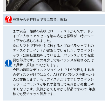
発進から走行時まで常に異音、振動
まず異音、振動の点検はロードテストからです。ドラ
イブに入れてアクセルを踏み込むと振動が、特にシー
ト下から感じられました。
次にリフトで下廻りを点検するとプロペラシャフトの
ディスクジョイントが破断していました。プロペラシ
ャフトは回転運動をしている上、バランスがとても重
要な部品です。その為少しでもバランスが崩れるだけ
で異音、振動につながります。
今回の原因はディスクジョイントですが交換をする場
合ディスクだけではなく、ASSYでバランスを取ったも
のに交換します。もしディスクだけですとプロペラシ
ャフトとバランスが取れず交換しても異音が発生しや
すくなります。負荷がとてもかかる部品ですので1年点
検でも要チェック箇所です。