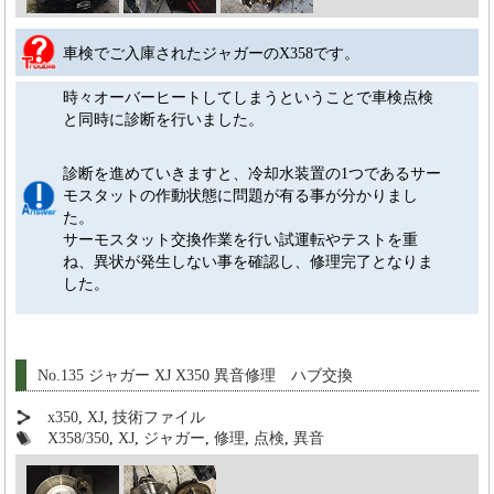
車検でご入庫されたジャガーのX358です。
時々オーバーヒートしてしまうということで車検点検
と同時に診断を行いました。
診断を進めていきますと、冷却水装置の1つであるサー
モスタットの作動状態に問題が有る事が分かりまし
た。
サーモスタット交換作業を行い試運転やテストを重
ね、異状が発生しない事を確認し、修理完了となりま
した。
No.135 ジャガー XJ X350 異音修理 ハブ交換
x350
,
XJ
,
技術ファイル
X358/350
,
XJ
,
ジャガー
,
修理
,
点検
,
異音