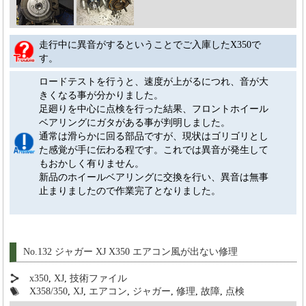
走行中に異音がするということでご入庫したX350で
す。
ロードテストを行うと、速度が上がるにつれ、音が大
きくなる事が分かりました。
足廻りを中心に点検を行った結果、フロントホイール
ベアリングにガタがある事が判明しました。
通常は滑らかに回る部品ですが、現状はゴリゴリとし
た感覚が手に伝わる程です。これでは異音が発生して
もおかしく有りません。
新品のホイールベアリングに交換を行い、異音は無事
止まりましたので作業完了となりました。
No.132 ジャガー XJ X350 エアコン風が出ない修理
x350
,
XJ
,
技術ファイル
X358/350
,
XJ
,
エアコン
,
ジャガー
,
修理
,
故障
,
点検