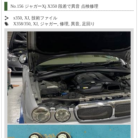
No.156 ジャガーXj X350 段差で異音 点検修理
x350
,
XJ
,
技術ファイル
X358/350
,
XJ
,
ジャガー
,
修理
,
異音
,
足回り