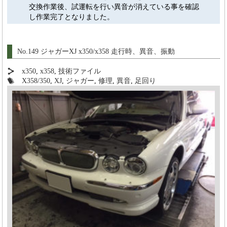
交換作業後、試運転を行い異音が消えている事を確認
し作業完了となりました。
No.149 ジャガーXJ x350/x358 走行時、異音、振動
x350
,
x358
,
技術ファイル
X358/350
,
XJ
,
ジャガー
,
修理
,
異音
,
足回り