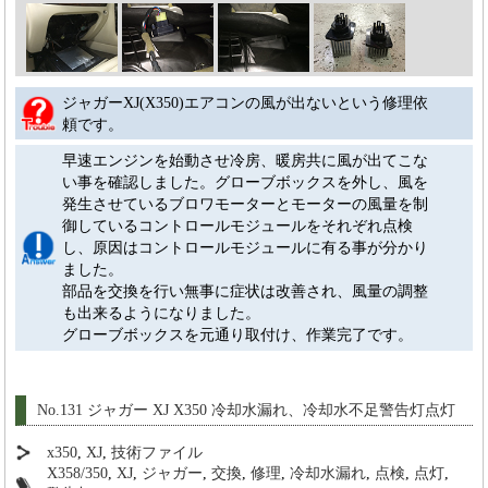
ジャガーXJ(X350)エアコンの風が出ないという修理依
頼です。
早速エンジンを始動させ冷房、暖房共に風が出てこな
い事を確認しました。グローブボックスを外し、風を
発生させているブロワモーターとモーターの風量を制
御しているコントロールモジュールをそれぞれ点検
し、原因はコントロールモジュールに有る事が分かり
ました。
部品を交換を行い無事に症状は改善され、風量の調整
も出来るようになりました。
グローブボックスを元通り取付け、作業完了です。
No.131 ジャガー XJ X350 冷却水漏れ、冷却水不足警告灯点灯
x350
,
XJ
,
技術ファイル
X358/350
,
XJ
,
ジャガー
,
交換
,
修理
,
冷却水漏れ
,
点検
,
点灯
,