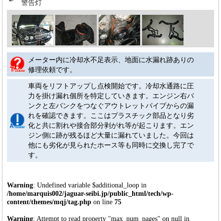
警告灯
メーター内に冷却水不足表示、地面に水漏れ跡ありの
修理依頼です。
車両をリフトアップし点検開始です。冷却水通路に圧
力を掛け漏れ個所を特定していきます。エンジン右バ
ンクと左バンクをつなぐアウトレットパイプからの漏
れを確認できます。ここはプラスチック部品となり劣
化と共に割れや接合部分剥がれ等が起こります。エン
ジン側に跡が残るほど大量に漏れていました。今回は
他にも劣化が見られたホース等も同時に交換し完了で
す。
Warning
: Undefined variable $additional_loop in
/home/marquis002/jaguar-seibi.jp/public_html/tech/wp-
content/themes/mqj/tag.php
on line
75
Warning
: Attempt to read property "max_num_pages" on null in