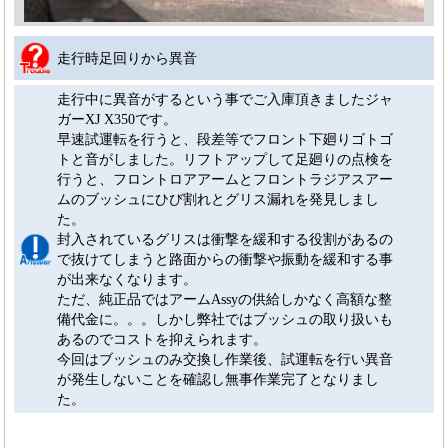
走行時足回りから異音
走行中に異音がするという事でご入庫頂きましたジャ
ガーXJ X350です。
早速試運転を行うと、段差等でフロント下廻りゴトゴ
トと音がしました。リフトアップして足廻りの点検を
行うと、フロントロアアームとフロントラジアスアー
ムのブッシュにひび割れとグリス漏れを発見しまし
た。
封入されているグリスは衝撃を緩和する役割があるの
で抜けてしまうと路面からの衝撃や振動を緩和する事
が出来なくなります。
ただ、純正品ではアームAssyの供給しかなく高額な整
備代金に。。。しかし弊社ではブッシュの取り扱いも
あるのでコストを抑えられます。
今回はブッシュのみ交換し作業後、試運転を行い異音
が発生しないことを確認し無事作業完了となりまし
た。