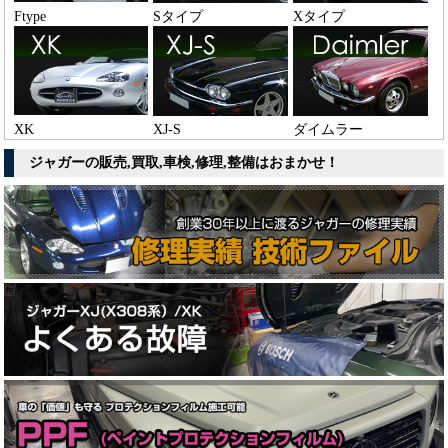
Ftype
Sタイプ
Xタイプ
XK
XJ-S
ダイムラー
ジャガーの販売,買取,車検,修理,整備はおまかせ！