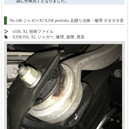
認し作業完了となりました。
No.148 ジャガーXJ X358 portfolio 足廻り点検・修理 ガタガタ音
x358
,
XJ
,
技術ファイル
X358/350
,
XJ
,
ジャガー
,
修理
,
故障
,
異音