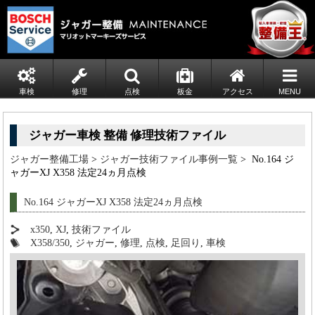
車検
修理
点検
板金
アクセス
MENU
ジャガー車検 整備 修理技術ファイル
ジャガー整備工場
>
ジャガー技術ファイル事例一覧
> No.164 ジ
ャガーXJ X358 法定24ヵ月点検
No.164 ジャガーXJ X358 法定24ヵ月点検
x350
,
XJ
,
技術ファイル
X358/350
,
ジャガー
,
修理
,
点検
,
足回り
,
車検