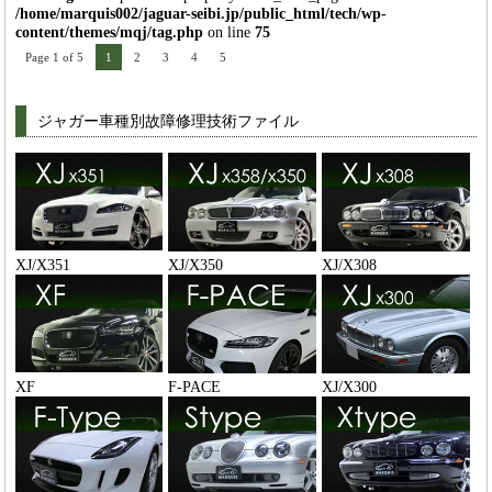
/home/marquis002/jaguar-seibi.jp/public_html/tech/wp-
content/themes/mqj/tag.php
on line
75
Page 1 of 5
1
2
3
4
5
ジャガー車種別故障修理技術ファイル
XJ/X351
XJ/X350
XJ/X308
XF
F-PACE
XJ/X300