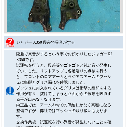
ジャガー X350 段差で異音がする
段差で異音がするという事でお預かりしたジャガーXJ
X350です。
試運転を行うと、段差等でゴトゴトと鈍い音が発生し
ていました。リフトアップし各足廻りの点検を行う
と、フロントのロアアームとラジアスアームのブッシ
ュに亀裂とグリス漏れを確認しました。
ブッシュに封入されているグリスは衝撃の緩和をする
作用が有り、抜けてしまうと路面からの振動を吸収す
る事が出来なくなります。
純正品では、アームAssyでの供給しかなく高額になる
整備ですが、弊社ではブッシュの取り扱いもありま
す。
交換作業後、試運転を行い異音が発生しないことを確