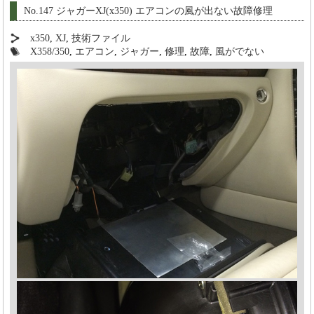
No.147 ジャガーXJ(x350) エアコンの風が出ない故障修理
x350
,
XJ
,
技術ファイル
X358/350
,
エアコン
,
ジャガー
,
修理
,
故障
,
風がでない