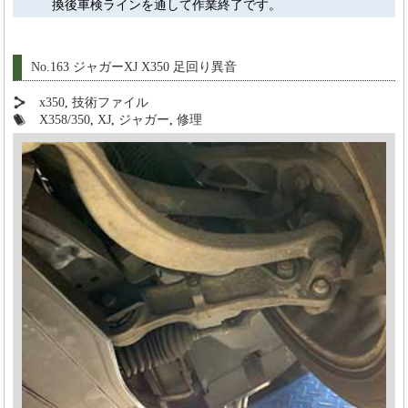
換後車検ラインを通して作業終了です。
No.163 ジャガーXJ X350 足回り異音
x350
,
技術ファイル
X358/350
,
XJ
,
ジャガー
,
修理