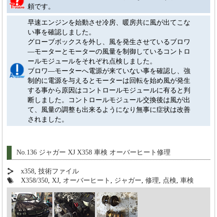
頼です。
早速エンジンを始動させ冷房、暖房共に風が出てこな
い事を確認しました。
グローブボックスを外し、風を発生させているブロワ
―モーターとモーターの風量を制御しているコントロ
ールモジュールをそれぞれ点検しました。
ブロワ―モーターへ電源が来ていない事を確認し、強
制的に電源を与えるとモーターは回転を始め風が発生
する事から原因はコントロールモジュールに有ると判
断しました。コントロールモジュール交換後は風が出
て、風量の調整も出来るようになり無事に症状は改善
されました。
No.136 ジャガー XJ X358 車検 オーバーヒート修理
x358
,
技術ファイル
X358/350
,
XJ
,
オーバーヒート
,
ジャガー
,
修理
,
点検
,
車検