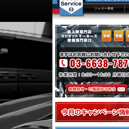
ジャガー車検
ジャガー車検概要
ジャガー車検費用
車検入庫予約