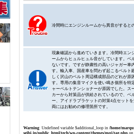
冷間時にエンジンルームから異音がすると
現象確認から進めていきます。冷間時エン
ームからヒュルヒュル音がしています。ベ
ないです。ですが静粛性の高いジャガー車
す。輸入車、国産車を問わず起こるベルト
しく沢山のベルト周辺構成部品のどれが原
す。専用の集音マイクを使い鳴き個所を特
ャーベルトテンショナーが原因でした。ス
カーから対策品が供給されているので、ベ
ー、アイドラブラケットの対策4点セット
両にはお勧めの修理箇所です。
Warning
: Undefined variable $additional_loop in
/home/marqui
seibi.jp/public_html/tech/wp-content/themes/mqj/tag.php
on 