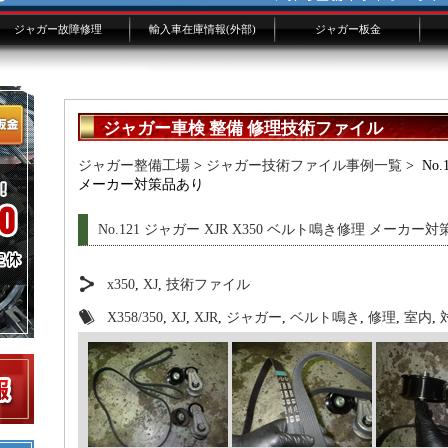
ジャガー故障修理
輸入車在庫情報(外部)
ジャガー板金
ジャガー修理概要
ジャガー修理費用
XJ/XKよくある故障
修理事例技術ファイル
ジャガー技術ブログ
板金画像添付フォーム
ジャガー車検 整備 修理技術ファイル
ジャガー整備工場
>
ジャガー技術ファイル事例一覧
> No
メーカー対策品あり
No.121 ジャガー XJR X350 ベルト鳴き修理 メーカー
x350
,
XJ
,
技術ファイル
X358/350
,
XJ
,
XJR
,
ジャガー
,
ベルト鳴き
,
修理
,
室内
,