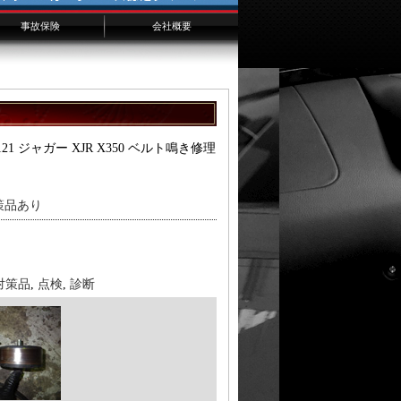
事故保険
会社概要
千葉からのお客様へ
横浜からのお客様へ
埼玉からのお客様へ
.121 ジャガー XJR X350 ベルト鳴き修理
対策品あり
対策品
,
点検
,
診断