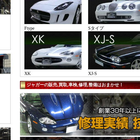
Ftype
Sタイプ
XK
XJ-S
ジャガーの販売,買取,車検,修理,整備はおまかせ！