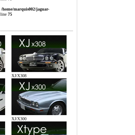
n
/home/marquis002/jaguar-
line
75
XJ/X308
XJ/X300