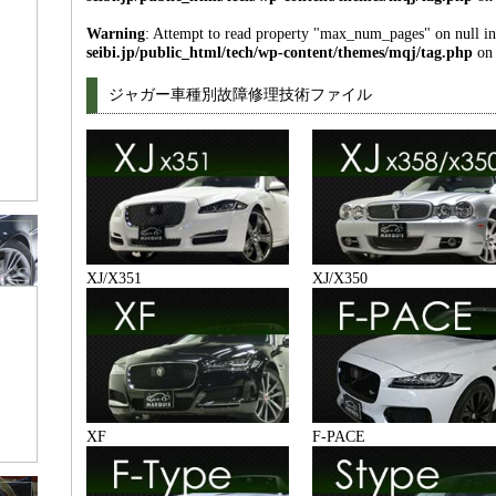
Warning
: Attempt to read property "max_num_pages" on null i
seibi.jp/public_html/tech/wp-content/themes/mqj/tag.php
on 
ジャガー車種別故障修理技術ファイル
XJ/X351
XJ/X350
XF
F-PACE