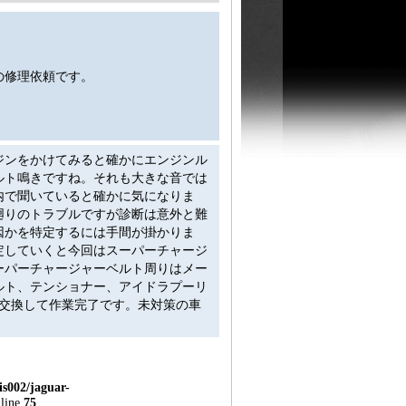
の修理依頼です。
ジンをかけてみると確かにエンジンル
ルト鳴きですね。それも大きな音では
内で聞いていると確かに気になりま
廻りのトラブルですが診断は意外と難
因かを特定するには手間が掛かりま
定していくと今回はスーパーチャージ
ーパーチャージャーベルト周りはメー
ルト、テンショナー、アイドラプーリ
を交換して作業完了です。未対策の車
s002/jaguar-
line
75