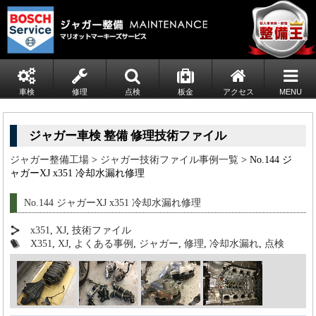
車検
修理
点検
板金
アクセス
MENU
ジャガー車検 整備 修理技術ファイル
ジャガー整備工場
>
ジャガー技術ファイル事例一覧
> No.144 ジ
ャガーXJ x351 冷却水漏れ修理
No.144 ジャガーXJ x351 冷却水漏れ修理
x351
,
XJ
,
技術ファイル
X351
,
XJ
,
よくある事例
,
ジャガー
,
修理
,
冷却水漏れ
,
点検