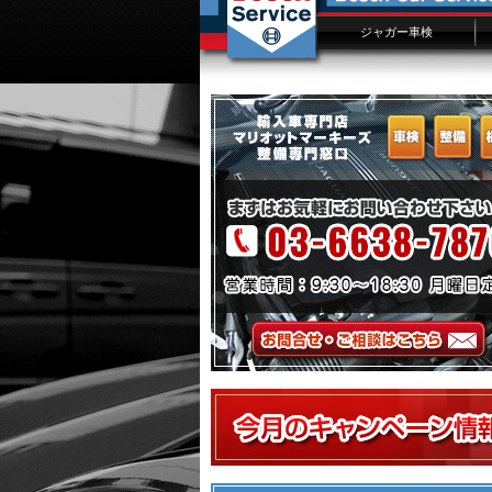
ジャガー車検
ジャガー車検概要
ジャガー車検費用
車検入庫予約