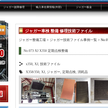
ジャガー故障修理
輸入車在庫情報(外部)
ジャガー板金
ジャガー修理概要
ジャガー修理費用
XJ/XKよくある故障
修理事例技術ファイル
ジャガー技術ブログ
板金画像添付フォーム
ジャガー車検 整備 修理技術ファイル
ジャガー整備工場
>
ジャガー技術ファイル事例一覧
> No.
No.073 XJ X350 定期点検整備
x350
,
XJ
,
技術ファイル
X358/350
,
XJ
,
ジャガー
,
定期点検
,
消耗品