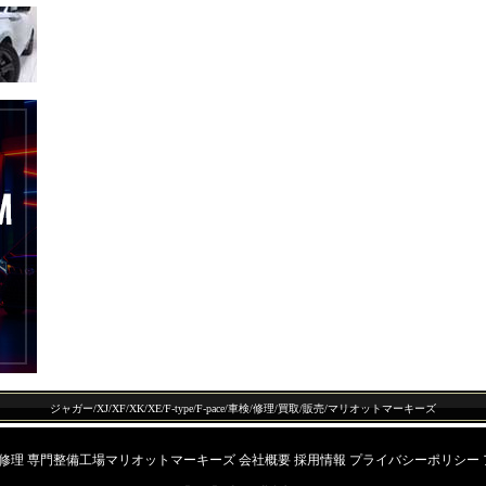
ジャガー/XJ/XF/XK/XE/F-type/F-pace/車検/修理/買取/販売/マリオットマーキーズ
 修理 専門整備工場マリオットマーキーズ
会社概要
採用情報
プライバシーポリシー