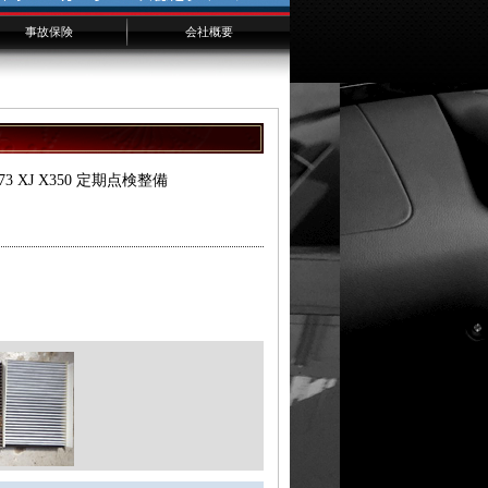
事故保険
会社概要
千葉からのお客様へ
横浜からのお客様へ
埼玉からのお客様へ
073 XJ X350 定期点検整備