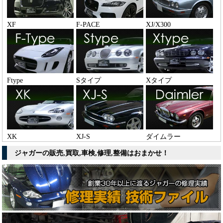
XF
F-PACE
XJ/X300
Ftype
Sタイプ
Xタイプ
XK
XJ-S
ダイムラー
ジャガーの販売,買取,車検,修理,整備はおまかせ！