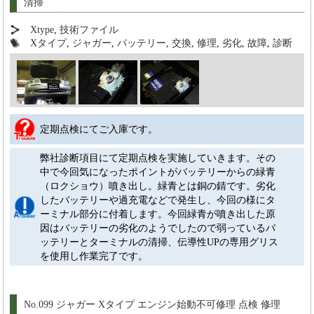
清掃
Xtype
,
技術ファイル
Xタイプ
,
ジャガー
,
バッテリー
,
交換
,
修理
,
劣化
,
故障
,
診断
定期点検にてご入庫です。
弊社診断項目にて定期点検を実施していきます。その
中で今回気になったポイントがバッテリーからの緑青
（ロクショウ）噴き出し。緑青とは銅の錆です。劣化
したバッテリーや過充電などで発生し、今回の様にタ
ーミナル部分に付着します。今回緑青が噴き出した原
因はバッテリーの劣化のようでしたので弱っているバ
ッテリーとターミナルの清掃、伝導性UPの専用グリス
を使用し作業完了です。
No.099 ジャガー Xタイプ エンジン始動不可修理 点検 修理