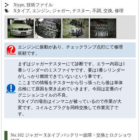
Xtype
,
技術ファイル
Xタイプ
,
エンジン
,
ジャガー
,
テスター
,
不調
,
交換
,
修理
エンジンに振動があり、チェックランプ点灯にて修理
依頼です。
まずはジャガーテスターにて診断です。エラー内容は1
番シリンダーのミスファイヤです。要は1番シリンダー
がしっかり燃焼できていないという事です。
ここまでの情報をテスターから引っ張ったら後は単体
点検にて原因を突き止めていきます。今回は定番のイ
グニションコイルの不良。
Xタイプの場合はインマニが被っているので作業が大
変です。コイルとプラグを同時交換して作業完了で
す。
No.102 ジャガー Xタイプ バッテリー故障・交換とロクショウ