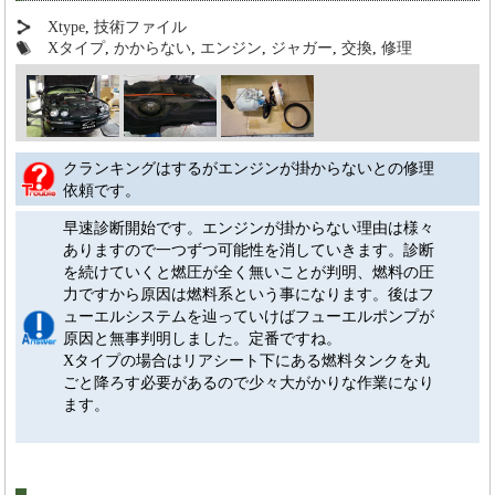
Xtype
,
技術ファイル
Xタイプ
,
かからない
,
エンジン
,
ジャガー
,
交換
,
修理
クランキングはするがエンジンが掛からないとの修理
依頼です。
早速診断開始です。エンジンが掛からない理由は様々
ありますので一つずつ可能性を消していきます。診断
を続けていくと燃圧が全く無いことが判明、燃料の圧
力ですから原因は燃料系という事になります。後はフ
ューエルシステムを辿っていけばフューエルポンプが
原因と無事判明しました。定番ですね。
Xタイプの場合はリアシート下にある燃料タンクを丸
ごと降ろす必要があるので少々大がかりな作業になり
ます。