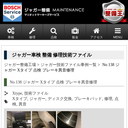
車検
修理
点検
板金
アクセス
MENU
ジャガー車検 整備 修理技術ファイル
ジャガー整備工場
>
ジャガー技術ファイル事例一覧
> No.138 ジ
ャガー Xタイプ 点検 ブレーキ異音修理
No.138 ジャガー Xタイプ 点検 ブレーキ異音修理
Xtype
,
技術ファイル
Xタイプ
,
ジャガー
,
ディスク交換
,
ブレーキパッド
,
修理
,
点
検
,
異音