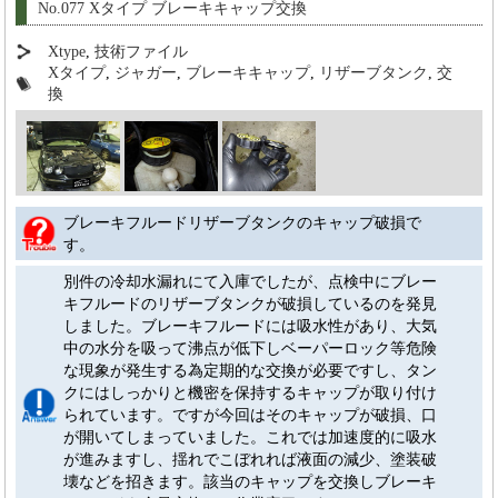
No.077 Xタイプ ブレーキキャップ交換
Xtype
,
技術ファイル
Xタイプ
,
ジャガー
,
ブレーキキャップ
,
リザーブタンク
,
交
換
ブレーキフルードリザーブタンクのキャップ破損で
す。
別件の冷却水漏れにて入庫でしたが、点検中にブレー
キフルードのリザーブタンクが破損しているのを発見
しました。ブレーキフルードには吸水性があり、大気
中の水分を吸って沸点が低下しベーパーロック等危険
な現象が発生する為定期的な交換が必要ですし、タン
クにはしっかりと機密を保持するキャップが取り付け
られています。ですが今回はそのキャップが破損、口
が開いてしまっていました。これでは加速度的に吸水
が進みますし、揺れでこぼれれば液面の減少、塗装破
壊などを招きます。該当のキャップを交換しブレーキ