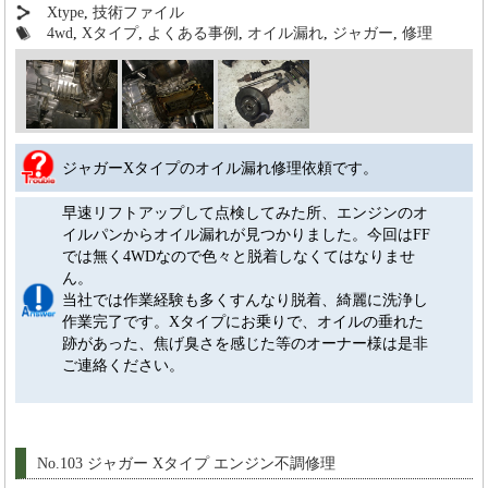
Xtype
,
技術ファイル
4wd
,
Xタイプ
,
よくある事例
,
オイル漏れ
,
ジャガー
,
修理
ジャガーXタイプのオイル漏れ修理依頼です。
早速リフトアップして点検してみた所、エンジンのオ
イルパンからオイル漏れが見つかりました。今回はFF
では無く4WDなので色々と脱着しなくてはなりませ
ん。
当社では作業経験も多くすんなり脱着、綺麗に洗浄し
作業完了です。Xタイプにお乗りで、オイルの垂れた
跡があった、焦げ臭さを感じた等のオーナー様は是非
ご連絡ください。
No.103 ジャガー Xタイプ エンジン不調修理