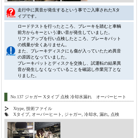
走行中に異音が発生するという事でご入庫されたXタ
イプです。
ロードテストを行ったところ、ブレーキを踏むと車輌
前方からキーという凄い音が発生していました。
リフトアップを行い点検したところ、ブレーキパット
の残量が全くありません。
また、ブレーキディスクにも傷が入っていたため異音
の原因となっていました。
ブレーキパットとディスクを交換し、試運転の結果異
音が発生しなくなっていることを確認し作業完了とな
りました。
No.137 ジャガー Xタイプ 点検 冷却水漏れ オーバーヒート
Xtype
,
技術ファイル
Xタイプ
,
オーバーヒート
,
ジャガー
,
冷却水
,
漏れ
,
点検