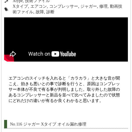
Xtype
,
技術ファイル
Xタイプ
,
エアコン
,
コンプレッサー
,
ジャガー
,
修理
,
動画技
術ファイル
,
故障
,
診断
エアコンのスイッチを入れると「カラカラ」と大きな音が聞
こえ、効きも悪いとの事で診断を行うと、原因はコンプレッ
サー本体が不良で有る事が判明しました。取り外した故障の
あるコンプレッサーと新品を並べて比べてみましたので状態
にどれだけの違いが有るか良くわかると思います。
No.116 ジャガー Xタイプ オイル漏れ修理