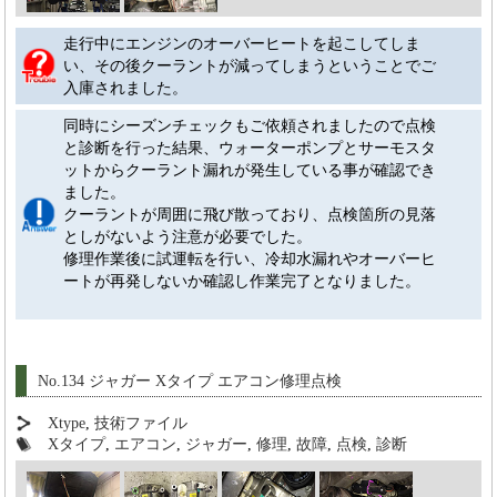
走行中にエンジンのオーバーヒートを起こしてしま
い、その後クーラントが減ってしまうということでご
入庫されました。
同時にシーズンチェックもご依頼されましたので点検
と診断を行った結果、ウォーターポンプとサーモスタ
ットからクーラント漏れが発生している事が確認でき
ました。
クーラントが周囲に飛び散っており、点検箇所の見落
としがないよう注意が必要でした。
修理作業後に試運転を行い、冷却水漏れやオーバーヒ
ートが再発しないか確認し作業完了となりました。
No.134 ジャガー Xタイプ エアコン修理点検
Xtype
,
技術ファイル
Xタイプ
,
エアコン
,
ジャガー
,
修理
,
故障
,
点検
,
診断