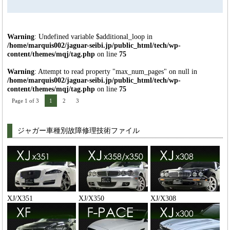
Warning
: Undefined variable $additional_loop in
/home/marquis002/jaguar-seibi.jp/public_html/tech/wp-
content/themes/mqj/tag.php
on line
75
Warning
: Attempt to read property "max_num_pages" on null in
/home/marquis002/jaguar-seibi.jp/public_html/tech/wp-
content/themes/mqj/tag.php
on line
75
Page 1 of 3
1
2
3
ジャガー車種別故障修理技術ファイル
XJ/X351
XJ/X350
XJ/X308