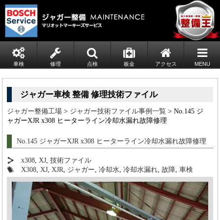
車検
修理
点検
板金
アクセス
MENU
ジャガー車検 整備 修理技術ファイル
ジャガー整備工場
>
ジャガー技術ファイル事例一覧
> No.145 ジ
ャガーXJR x308 ヒーターライン冷却水漏れ故障修理
No.145 ジャガーXJR x308 ヒーターライン冷却水漏れ故障修理
x308
,
XJ
,
技術ファイル
X308
,
XJ
,
XJR
,
ジャガー
,
冷却水
,
冷却水漏れ
,
故障
,
車検