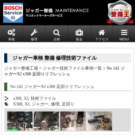
車検
修理
点検
板金
アクセス
MENU
ジャガー車検 整備 修理技術ファイル
ジャガー整備工場
>
ジャガー技術ファイル事例一覧
> No.142 ジ
ャガーXJ x308 足回りリフレッシュ
No.142 ジャガーXJ x308 足回りリフレッシュ
x308
,
XJ
,
技術ファイル
X308
,
XJ
,
ジャガー
,
修理
,
足回り