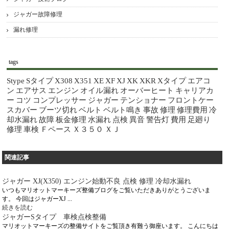
ジャガー故障修理
漏れ修理
tags
Stype
Sタイプ
X308
X351
XE
XF
XJ
XK
XKR
Xタイプ
エアコ
ン
エアサス
エンジン
オイル漏れ
オーバーヒート
キャリアカ
ー
コツ
コンプレッサー
ジャガー
テンショナー
フロントケー
スカバー
ブーツ切れ
ベルト
ベルト鳴き
事故
修理
修理費用
冷
却水漏れ
故障
板金修理
水漏れ
点検
異音
警告灯
費用
足廻り
修理
車検
Ｆペース
Ｘ３５０
ＸＪ
関連記事
ジャガー XJ(X350) エンジン始動不良 点検 修理 冷却水漏れ
いつもマリオットマーキーズ整備ブログをご覧いただきありがとうございま
す。 今回はジャガーXJ ...
続きを読む
ジャガーSタイプ 車検点検整備
マリオットマーキーズの整備サイトをご覧頂き有難う御座います。 こんにちは