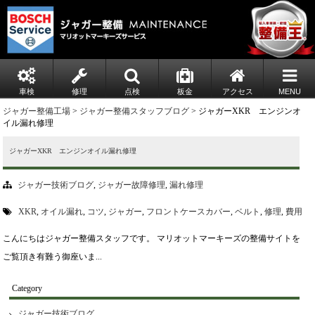
車検
修理
点検
板金
アクセス
MENU
ジャガー整備工場
>
ジャガー整備スタッフブログ
> ジャガーXKR エンジンオ
イル漏れ修理
ジャガーXKR エンジンオイル漏れ修理
ジャガー技術ブログ
,
ジャガー故障修理
,
漏れ修理
XKR
,
オイル漏れ
,
コツ
,
ジャガー
,
フロントケースカバー
,
ベルト
,
修理
,
費用
こんにちはジャガー整備スタッフです。 マリオットマーキーズの整備サイトを
ご覧頂き有難う御座いま...
Category
ジャガー技術ブログ