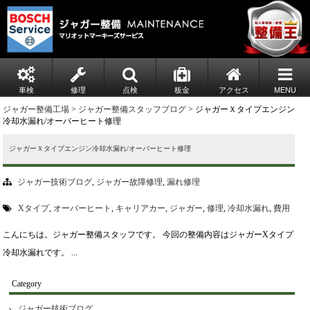
車検
修理
点検
板金
アクセス
MENU
ジャガー整備工場
>
ジャガー整備スタッフブログ
> ジャガーＸタイプエンジン
冷却水漏れ/オーバーヒート修理
ジャガーＸタイプエンジン冷却水漏れ/オーバーヒート修理
ジャガー技術ブログ
,
ジャガー故障修理
,
漏れ修理
Xタイプ
,
オーバーヒート
,
キャリアカー
,
ジャガー
,
修理
,
冷却水漏れ
,
費用
こんにちは。ジャガー整備スタッフです。 今回の整備内容はジャガーXタイプ
冷却水漏れです。 ...
Category
ジャガー技術ブログ