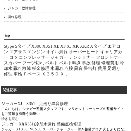
ジャガー故障修理
漏れ修理
tags
Stype
Sタイプ
X308
X351
XE
XF
XJ
XK
XKR
Xタイプ
エアコ
ン
エアサス
エンジン
オイル漏れ
オーバーヒート
キャリアカ
ー
コツ
コンプレッサー
ジャガー
テンショナー
フロントケー
スカバー
ブーツ切れ
ベルト
ベルト鳴き
事故
修理
修理費用
冷
却水漏れ
故障
板金修理
水漏れ
点検
異音
警告灯
費用
足廻り
修理
車検
Ｆペース
Ｘ３５０
ＸＪ
関連記事
ジャガーXJ X351 足廻り異音修理
こんにちは。ジャガー整備スタッフです。マリオットマーキーズの整備サイト
をご覧頂き有難う御座い...
続きを読む
ジャガー XJ(X351)冷却水漏れ 整備点検修理
ジャガー XJ X351 V8 5.0L スーパーチャージャー付き整備ブログ 久しぶりにな...