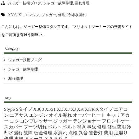
ジャガー技術ブログ
,
ジャガー故障修理
,
漏れ修理
X308
,
XJ
,
エンジン
,
ジャガー
,
修理
,
冷却水漏れ
こんにちは。ジャガー整備スタッフです。 マリオットマーキーズの整備サイト
をご覧頂き有難う御座い...
Category
ジャガー技術ブログ
ジャガー故障修理
漏れ修理
tags
Stype
Sタイプ
X308
X351
XE
XF
XJ
XK
XKR
Xタイプ
エアコ
ン
エアサス
エンジン
オイル漏れ
オーバーヒート
キャリアカ
ー
コツ
コンプレッサー
ジャガー
テンショナー
フロントケー
スカバー
ブーツ切れ
ベルト
ベルト鳴き
事故
修理
修理費用
冷
却水漏れ
故障
板金修理
水漏れ
点検
異音
警告灯
費用
足廻り
修理
車検
Ｆペース
Ｘ３５０
ＸＪ