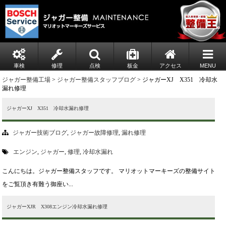
車検
修理
点検
板金
アクセス
MENU
ジャガー整備工場
>
ジャガー整備スタッフブログ
> ジャガーXJ X351 冷却水
漏れ修理
ジャガーXJ X351 冷却水漏れ修理
ジャガー技術ブログ
,
ジャガー故障修理
,
漏れ修理
エンジン
,
ジャガー
,
修理
,
冷却水漏れ
こんにちは。ジャガー整備スタッフです。 マリオットマーキーズの整備サイト
をご覧頂き有難う御座い...
ジャガーXJR X308エンジン冷却水漏れ修理