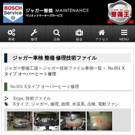
車検
修理
点検
板金
アクセス
MENU
ジャガー車検 整備 修理技術ファイル
ジャガー整備工場
>
ジャガー技術ファイル事例一覧
> No.051 X
タイプ オーバーヒート修理
No.051 Xタイプ オーバーヒート修理
Xtype
,
技術ファイル
Xタイプ
,
ジャガー
,
修理
,
故障
,
水温系
,
点検
,
電動ファン