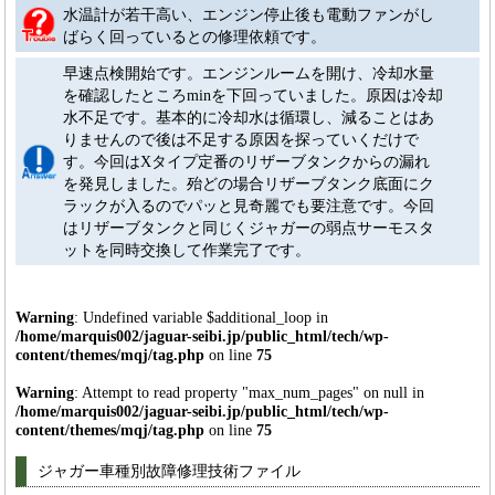
水温計が若干高い、エンジン停止後も電動ファンがし
ばらく回っているとの修理依頼です。
早速点検開始です。エンジンルームを開け、冷却水量
を確認したところminを下回っていました。原因は冷却
水不足です。基本的に冷却水は循環し、減ることはあ
りませんので後は不足する原因を探っていくだけで
す。今回はXタイプ定番のリザーブタンクからの漏れ
を発見しました。殆どの場合リザーブタンク底面にク
ラックが入るのでパッと見奇麗でも要注意です。今回
はリザーブタンクと同じくジャガーの弱点サーモスタ
ットを同時交換して作業完了です。
Warning
: Undefined variable $additional_loop in
/home/marquis002/jaguar-seibi.jp/public_html/tech/wp-
content/themes/mqj/tag.php
on line
75
Warning
: Attempt to read property "max_num_pages" on null in
/home/marquis002/jaguar-seibi.jp/public_html/tech/wp-
content/themes/mqj/tag.php
on line
75
ジャガー車種別故障修理技術ファイル