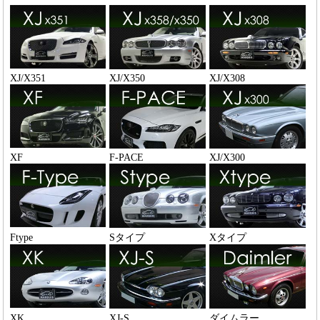
XJ/X351
XJ/X350
XJ/X308
XF
F-PACE
XJ/X300
Ftype
Sタイプ
Xタイプ
XK
XJ-S
ダイムラー