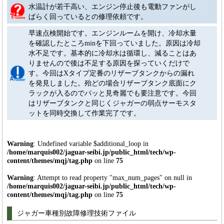
水温計が若干高い、エンジン停止後も電動ファンがし
ばらく回っているとの修理依頼です。
早速点検開始です。エンジンルームを開け、冷却水量
を確認したところminを下回っていました。原因は冷却
水不足です。基本的に冷却水は循環し、減ることはあ
りませんので後は不足する原因を探っていくだけで
す。今回はXタイプ定番のリザーブタンクからの漏れ
を発見しました。殆どの場合リザーブタンク底面にク
ラックが入るのでパッと見奇麗でも要注意です。今回
はリザーブタンクと同じくジャガーの弱点サーモスタ
ットを同時交換して作業完了です。
Warning
: Undefined variable $additional_loop in
/home/marquis002/jaguar-seibi.jp/public_html/tech/wp-
content/themes/mqj/tag.php
on line
75
Warning
: Attempt to read property "max_num_pages" on null in
/home/marquis002/jaguar-seibi.jp/public_html/tech/wp-
content/themes/mqj/tag.php
on line
75
ジャガー車種別故障修理技術ファイル