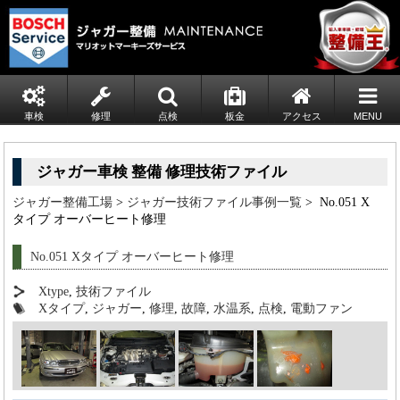
車検
修理
点検
板金
アクセス
MENU
ジャガー車検 整備 修理技術ファイル
ジャガー整備工場
>
ジャガー技術ファイル事例一覧
> No.051 X
タイプ オーバーヒート修理
No.051 Xタイプ オーバーヒート修理
Xtype
,
技術ファイル
Xタイプ
,
ジャガー
,
修理
,
故障
,
水温系
,
点検
,
電動ファン