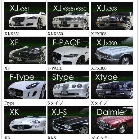
XJ/X351
XJ/X350
XJ/X308
XF
F-PACE
XJ/X300
Ftype
Sタイプ
Xタイプ
XK
XJ-S
ダイムラー