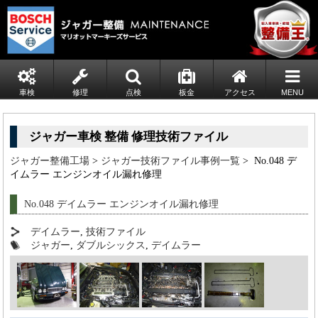
車検
修理
点検
板金
アクセス
MENU
ジャガー車検 整備 修理技術ファイル
ジャガー整備工場
>
ジャガー技術ファイル事例一覧
> No.048 デ
イムラー エンジンオイル漏れ修理
No.048 デイムラー エンジンオイル漏れ修理
デイムラー
,
技術ファイル
ジャガー
,
ダブルシックス
,
デイムラー