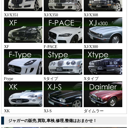
XJ/X351
XJ/X350
XJ/X308
XF
F-PACE
XJ/X300
Ftype
Sタイプ
Xタイプ
XK
XJ-S
ダイムラー
ジャガーの販売,買取,車検,修理,整備はおまかせ！