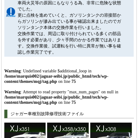
車両火災等の原因にもなりうる為、非常に危険な状態
でした。
更に点検を進めていくと、ガソリンタンクの溶接部か
らガソリンが滲み出ている事が確認出来ましたのでガ
ソリンタンク本体の交換作業を行いました。
交換作業では、周辺に取り付けられている多くの部品
を外す必要があり、少々手間のかかる作業ではありま
す。交換作業後、試運転を行い特に異常が無い事を確
認し作業完了です。
Warning
: Undefined variable $additional_loop in
/home/marquis002/jaguar-seibi.jp/public_html/tech/wp-
content/themes/mqj/tag.php
on line
75
Warning
: Attempt to read property "max_num_pages" on null in
/home/marquis002/jaguar-seibi.jp/public_html/tech/wp-
content/themes/mqj/tag.php
on line
75
ジャガー車種別故障修理技術ファイル