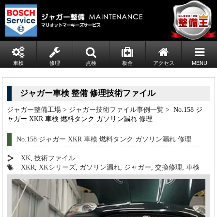
車検
修理
点検
板金
アクセス
MENU
ジャガー車検 整備 修理技術ファイル
ジャガー整備工場
>
ジャガー技術ファイル事例一覧
> No.158 ジ
ャガー XKR 車検 燃料タンク ガソリン漏れ 修理
No.158 ジャガー XKR 車検 燃料タンク ガソリン漏れ 修理
XK
,
技術ファイル
XKR
,
XKシリーズ
,
ガソリン漏れ
,
ジャガー
,
交換修理
,
車検