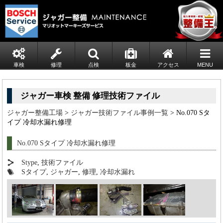
車検
修理
点検
板金
アクセス
MENU
ジャガー車検 整備 修理技術ファイル
ジャガー整備工場
>
ジャガー技術ファイル事例一覧
> No.070 Sタ
イプ 冷却水漏れ修理
No.070 Sタイプ 冷却水漏れ修理
Stype
,
技術ファイル
Sタイプ
,
ジャガー
,
修理
,
冷却水漏れ