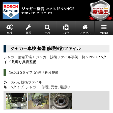
車検
修理
点検
板金
アクセス
MENU
ジャガー車検 整備 修理技術ファイル
ジャガー整備工場
>
ジャガー技術ファイル事例一覧
> No.062 Sタ
イプ 足廻り異音整備
No.062 Sタイプ 足廻り異音整備
Stype
,
技術ファイル
Sタイプ
,
ジャガー
,
修理
,
異音
,
足廻り