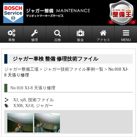
車検
修理
点検
板金
アクセス
MENU
ジャガー車検 整備 修理技術ファイル
ジャガー整備工場
>
ジャガー技術ファイル事例一覧
> No.010 XJ-
8 天張り修理
No.010 XJ-8 天張り修理
XJ
,
xj8
,
技術ファイル
X308
,
XJ-8
,
ジャガー