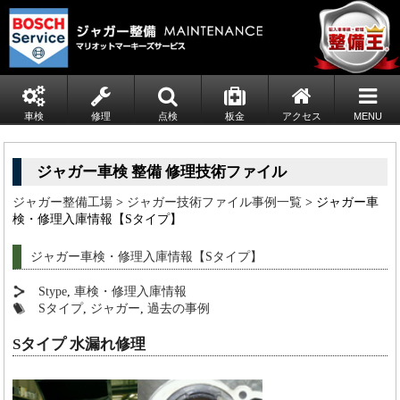
車検
修理
点検
板金
アクセス
MENU
ジャガー車検 整備 修理技術ファイル
ジャガー整備工場
>
ジャガー技術ファイル事例一覧
> ジャガー車
検・修理入庫情報【Sタイプ】
ジャガー車検・修理入庫情報【Sタイプ】
Stype
,
車検・修理入庫情報
Sタイプ
,
ジャガー
,
過去の事例
Sタイプ 水漏れ修理