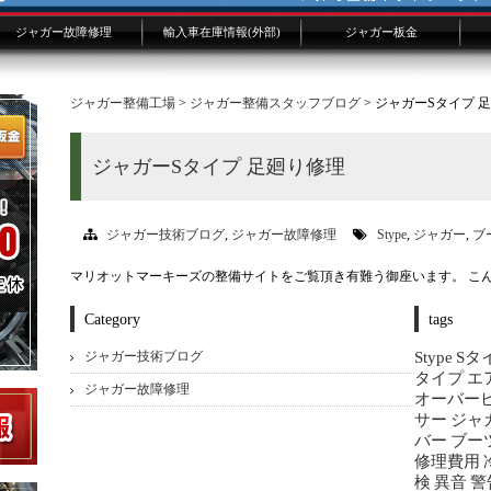
ジャガー故障修理
輸入車在庫情報(外部)
ジャガー板金
ジャガー修理概要
ジャガー修理費用
XJ/XKよくある故障
修理事例技術ファイル
ジャガー技術ブログ
板金画像添付フォーム
ジャガー整備工場
>
ジャガー整備スタッフブログ
> ジャガーSタイプ 
ジャガーSタイプ 足廻り修理
ジャガー技術ブログ
,
ジャガー故障修理
Stype
,
ジャガー
,
ブ
マリオットマーキーズの整備サイトをご覧頂き有難う御座います。 こん
Category
tags
ジャガー技術ブログ
Stype
Sタ
タイプ
エ
ジャガー故障修理
オーバー
サー
ジャ
バー
ブー
修理費用
検
異音
警