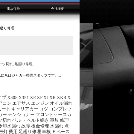
事故保険
会社概要
千葉からのお客様へ
横浜からのお客様へ
埼玉からのお客様へ
足廻り修理
ーツ切れ
,
足廻り修理
にちはジャガー整備スタッフです。...
イプ
X308
X351
XE
XF
XJ
XK
XKR
X
アコン
エアサス
エンジン
オイル漏れ
ヒート
キャリアカー
コツ
コンプレッ
ガー
テンショナー
フロントケースカ
ツ切れ
ベルト
ベルト鳴き
事故
修理
冷却水漏れ
故障
板金修理
水漏れ
点
告灯
費用
足廻り修理
車検
Ｆペース