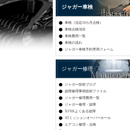
ジャガー車検
車検（法定24カ月点検）
車検点検項目
車検費用一覧
車検の流れ
ジャガー車検予約専用フォーム
ジャガー修理
ジャガー技術ブログ
故障修理事例技術ファイル
ジャガー修理費用一覧
ジャガー修理・故障
XJ/XKよくある故障
ATミッションオーバーホール
エアコン修理・点検