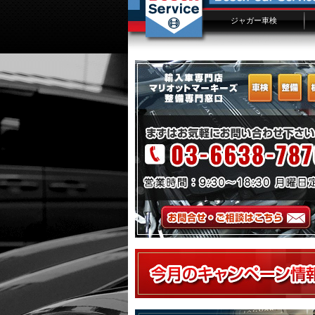
ジャガー車検
ジャガー車検概要
ジャガー車検費用
車検入庫予約