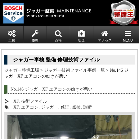
車検
修理
点検
板金
アクセス
MENU
ジャガー車検 整備 修理技術ファイル
ジャガー整備工場
>
ジャガー技術ファイル事例一覧
> No.146 ジ
ャガーXF エアコンの効きが悪い
No.146 ジャガーXF エアコンの効きが悪い
XF
,
技術ファイル
XF
,
エアコン
,
ジャガー
,
修理
,
点検
,
診断