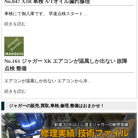
No.047 XJR 車検 A/Tオイル漏れ修理
車検にて御入庫です。 早速点検スタート...
続きを読む
No.161 ジャガー XK エアコンが温風しか出ない 故障
点検 整備
エアコンが温風しか出ない エアコンから冷...
続きを読む
ジャガーの販売,買取,車検,修理,整備はおまかせ！