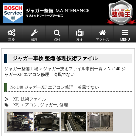
車検
修理
点検
板金
アクセス
MENU
ジャガー車検 整備 修理技術ファイル
ジャガー整備工場
>
ジャガー技術ファイル事例一覧
> No.140 ジ
ャガーXF エアコン修理 冷風でない
No.140 ジャガーXF エアコン修理 冷風でない
XF
,
技術ファイル
XF
,
エアコン
,
ジャガー
,
修理