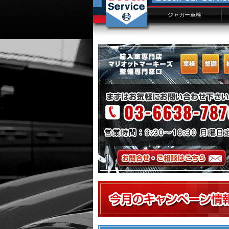
ジャガー車検
ジャガー車検概要
ジャガー車検費用
車検入庫予約