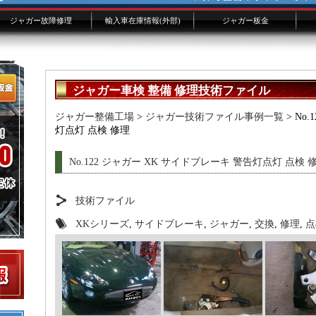
ジャガー故障修理
輸入車在庫情報(外部)
ジャガー板金
ジャガー修理概要
ジャガー修理費用
XJ/XKよくある故障
修理事例技術ファイル
ジャガー技術ブログ
板金画像添付フォーム
ジャガー車検 整備 修理技術ファイル
ジャガー整備工場
>
ジャガー技術ファイル事例一覧
> No
灯点灯 点検 修理
No.122 ジャガー XK サイドブレーキ 警告灯点灯 点検 
技術ファイル
XKシリーズ
,
サイドブレーキ
,
ジャガー
,
交換
,
修理
,
点