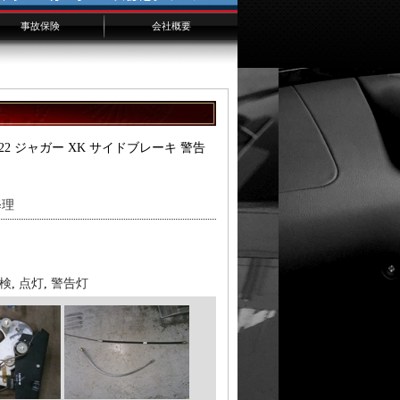
事故保険
会社概要
千葉からのお客様へ
横浜からのお客様へ
埼玉からのお客様へ
.122 ジャガー XK サイドブレーキ 警告
修理
検
,
点灯
,
警告灯