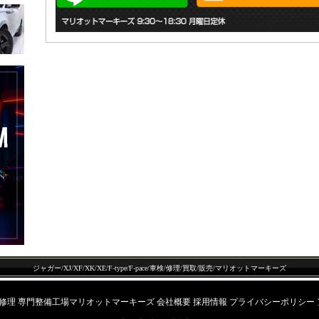
ジャガー/XJ/XF/XK/XE/F-type/F-pace/車検/修理/買取/販売/マリオットマーキーズ
 修理 専門整備工場マリオットマーキーズ
会社概要
採用情報
プライバシーポリシー