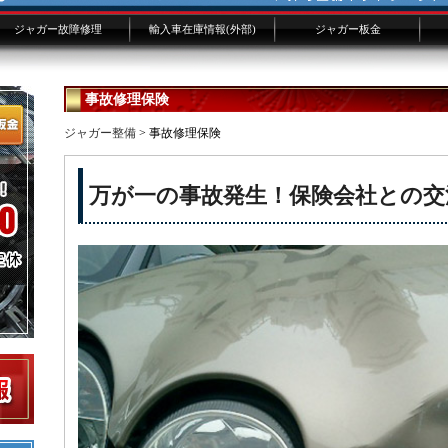
ジャガー故障修理
輸入車在庫情報(外部)
ジャガー板金
ジャガー修理概要
ジャガー修理費用
XJ/XKよくある故障
修理事例技術ファイル
ジャガー技術ブログ
板金画像添付フォーム
事故修理保険
ジャガー整備
> 事故修理保険
万が一の事故発生！保険会社との交