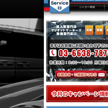
ジャガー車検
ジャガー車検概要
ジャガー車検費用
車検入庫予約